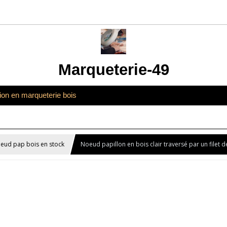
Marqueterie-49
tion en marqueterie bois
eud pap bois en stock
Noeud papillon en bois clair traversé par un filet d