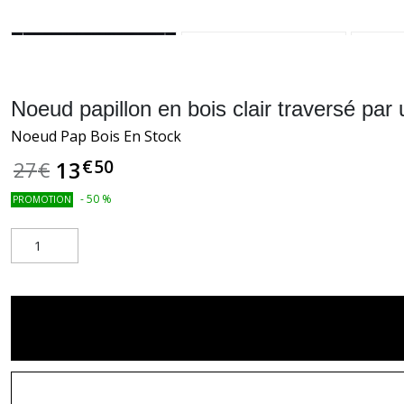
Noeud papillon en bois clair traversé par u
Noeud Pap Bois En Stock
€
50
13
27
€
-
50
%
PROMOTION