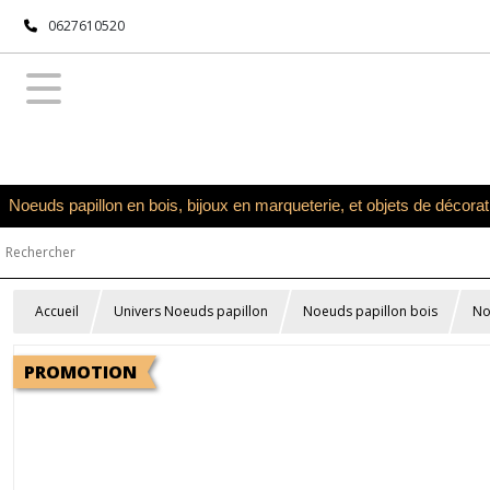
0627610520
Noeuds papillon en bois, bijoux en marqueterie, et objets de décora
Accueil
Univers Noeuds papillon
Noeuds papillon bois
No
PROMOTION