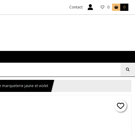
Contact
0
0
e marqueterie jaune et violet