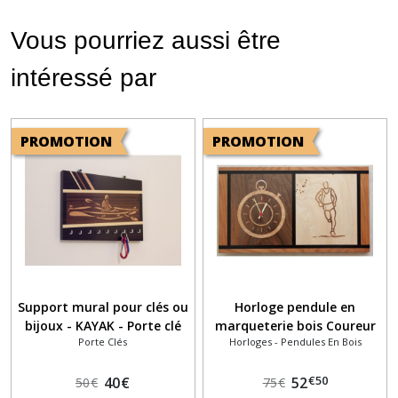
Vous pourriez aussi être
intéressé par
PROMOTION
PROMOTION
Support mural pour clés ou
Horloge pendule en
bijoux - KAYAK - Porte clé
marqueterie bois Coureur
Porte Clés
Horloges - Pendules En Bois
mural
et chrono
€
50
40
€
52
50
€
75
€