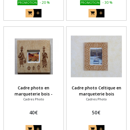
-
20
%
-
30
%
PROMOTION
PROMOTION
Cadre photo en
Cadre photo Celtique en
marqueterie bois -
marqueterie bois
Cadres Photo
Cadres Photo
Africaines
40
€
50
€