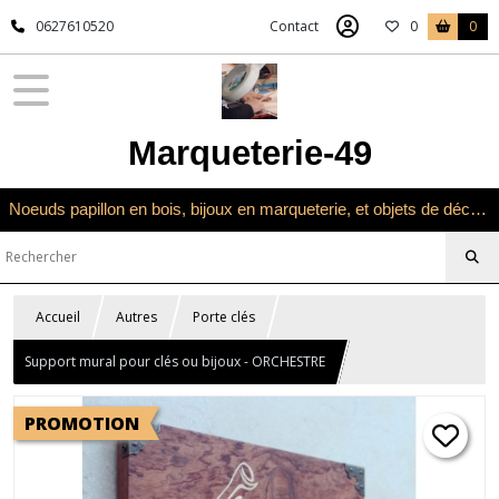
0627610520
Contact
0
0
Marqueterie-49
Noeuds papillon en bois, bijoux en marqueterie, et objets de décoration en marqueterie bois
Accueil
Autres
Porte clés
Support mural pour clés ou bijoux - ORCHESTRE
PROMOTION