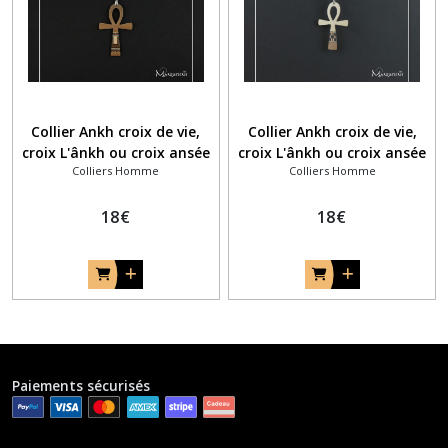
Collier Ankh croix de vie,
Collier Ankh croix de vie,
croix L'ânkh ou croix ansée
croix L'ânkh ou croix ansée
Colliers Homme
Colliers Homme
en marqueterie bois noyer
en marqueterie bois érable
et filet coloré
et noyer avec filet de
18
€
marqueterie
18
€
Paiements sécurisés