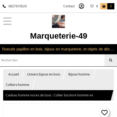
0627610520
Contact
0
0
Marqueterie-49
Noeuds papillon en bois, bijoux en marqueterie, et objets de décoration en marqueterie bois
Accueil
Univers bijoux en bois
Bijoux homme
Colliers homme
Cadeau homme noces de bois : Collier bicolore homme en
marqueterie bois