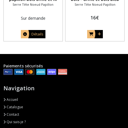
Serre Tête Noeud Papillon
Serre Tête Noeud Papillon
coton bleu ardoise
teinté
16
€
Sur demande
Détails
Paiements sécurisés
Navigation
Accueil
Catalogue
Contact
Qui suis-je ?