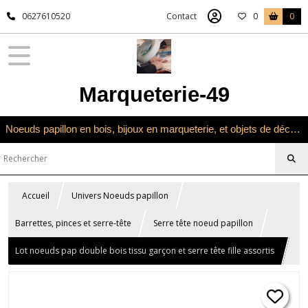
0627610520
Contact
0
0
Marqueterie-49
Noeuds papillon en bois, bijoux en marqueterie, et objets de décoration en marqueterie bois
Accueil
Univers Noeuds papillon
Barrettes, pinces et serre-tête
Serre tête noeud papillon
Lot noeuds pap double bois tissu garçon et serre tête fille assortis