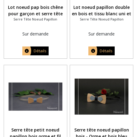
Lot noeud pap bois chêne
Lot noeud papillon double
pour garçon et serre tête
en bois et tissu blanc uni et
Serre Tête Noeud Papillon
Serre Tête Noeud Papillon
femme assortis couleur
head band bébé assorti
aubergine
Sur demande
Sur demande
Détails
Détails
Serre tête petit noeud
Serre tête noeud papillon
papillon bois orme et fil
bois - Orme et bois bleu